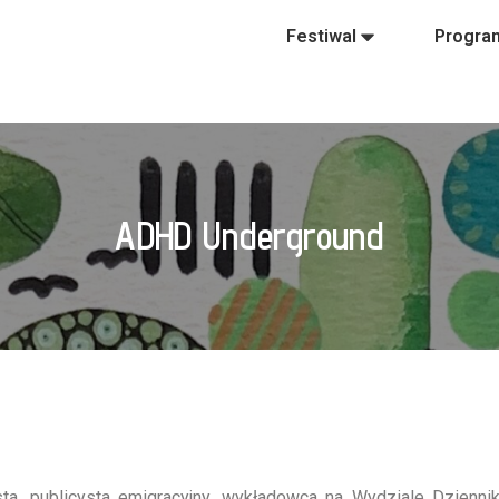
Festiwal
Progra
ADHD Underground
a, publicysta emigracyjny, wykładowca na Wydziale Dziennikar