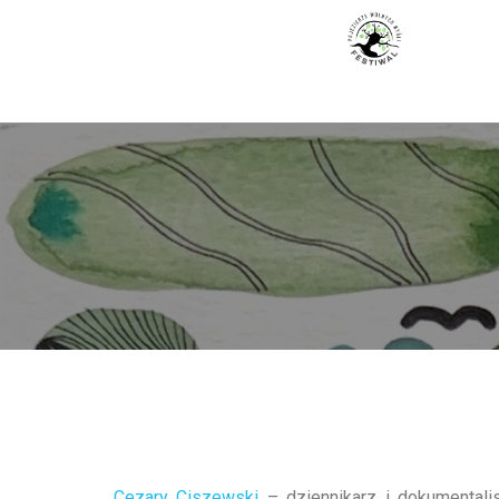
Cezary Ciszewski
– dziennikarz i dokumentalist