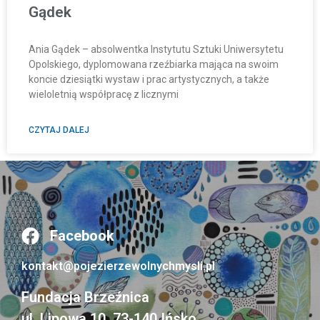
Gądek
Ania Gądek – absolwentka Instytutu Sztuki Uniwersytetu
Opolskiego, dyplomowana rzeźbiarka mająca na swoim
koncie dziesiątki wystaw i prac artystycznych, a także
wieloletnią współpracę z licznymi
CZYTAJ DALEJ
Facebook
kontakt@pojezierzewolnychmysli.pl
Fundacja Brzeźnica
ul. Lipowa 10, 73-140 Ińsko