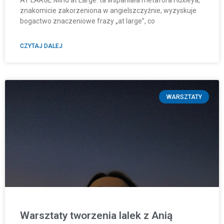
AT LARGE Mind at Large: ta wspaniała metafora Huxleya,
znakomicie zakorzeniona w angielszczyźnie, wyzyskuje
bogactwo znaczeniowe frazy „at large”, co
CZYTAJ DALEJ
WARSZTATY
Warsztaty tworzenia lalek z Anią